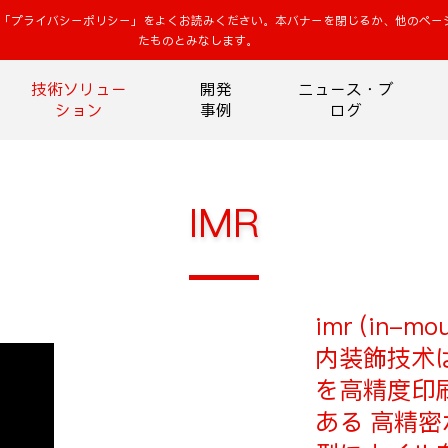
「プライバシーポリシー」をよくお読みください。本バナーを閉じるか、他のペー
たものとみなします。
技術ソリュー
開発
ニュース・ブ
ション
事例
ログ
IMR
imr (in-mo
内装飾技术
を高精度印刷
ある 高精