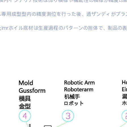
n by roller)模内インテリア技術は饰り模様や機能性の模様
へ専用成型型内の精度測位を行った後、透ザンディがプラ
;imrホイル底材は生産過程のパターンの担体で、制品の