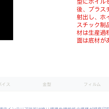
型にホイル
後、プラス
射出し、ホ
スチック制品
材は生産過
面は底材が
バイス
金型
フィルム