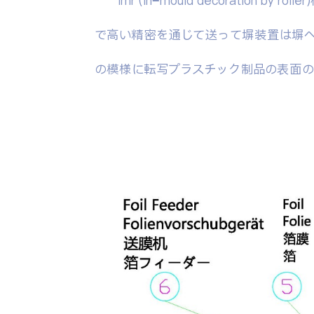
imr (in−mould decoratio
で高い精密を通じて送って塀装置は塀
の模様に転写プラスチック制品の表面の