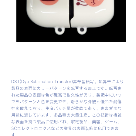
DST(Dye Sublimation Transfer)昇華型転写。熱昇華により
製品の表面にカラーパターンを転写する加工です。転写さ
れた製品の表面は色が豊富で耐久性があり、製造中にいつ
でもパターンと色を変更でき、滑らかな外観と優れた耐傷
性を備えており、生産バッチ量が柔軟であり、さまざまな
用途に適しています。多品種の大量生産。この技術は複雑
な表面を持つ製品に使用され、家電製品、美容、ゲーム、
3Cエレクトロニクスなどの業界の表面装飾に応用できま
す。