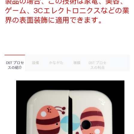
製品の場合、この技術は家電、美容、
ゲーム、3Cエレクトロニクスなどの業
界の表面装飾に適用できます。
DST プロセ
設備
かながた
塀膜
DST プロセ
スの紹介
スの利点